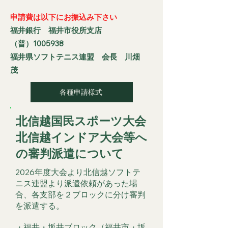
申請費は以下にお振込み下さい
福井銀行 福井市役所支店
（普）1005938
​福井県ソフトテニス連盟 会長 川畑
茂
各種申請様式
北信越国民スポーツ大会
​北信越インドア大会等へ
の審判派遣について
2026年度大会より北信越ソフトテ
ニス連盟より派遣依頼があった場
合、
各支部を２ブロックに分け審判
を派遣する。
・福井・坂井ブロック
（福井市・坂